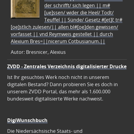
der schrifft/ sich legen || m#
[ue]ssen/ wider die Heel/ Todt/
Teuffel || Sünde/ Gesetz #[et]c̃ tr#
[oe]stlich zulesen/|| allen bl#[oe]den gewissen/
vorfasset || vnd Reymweis gestellet || durch
Alexium Bres=||nicerum Cotbusianum.||
Autor: Bresnicer, Alexius
ZVDD - Zentrales Verzeichnis digitalisierter Drucke
Ist Ihr gesuchtes Werk noch nicht in unserem
digitalen Bestand? Dann probieren Sie es doch in
unserem ZVDD Portal, das mehr als 1.600.000
bundesweit digitalisierte Werke nachweist.
DigiWunschbuch
Die Niedersächsische Staats- und