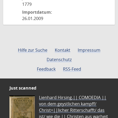
1779
Importdatum:
26.01.2009
Hilfe zur Suche
Kontakt
Impressum
Datenschutz
Feedback
RSS-Feed
Just scanned
Lienhard Hirsing.|| COMOEDIA ||
von dem geystlichen kampff/
Christ=||licher Ritterschafft/ das
ist/ wie die || Christen aus warheit