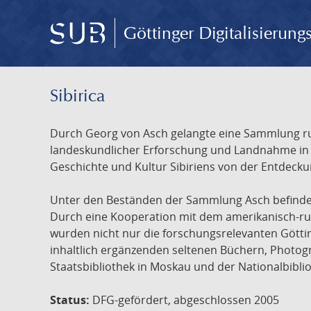
Göttinger Digitalisierun
Sibirica
Durch Georg von Asch gelangte eine Sammlung rus
landeskundlicher Erforschung und Landnahme in Ru
Geschichte und Kultur Sibiriens von der Entdecku
Unter den Beständen der Sammlung Asch befinden 
Durch eine Kooperation mit dem amerikanisch-russ
wurden nicht nur die forschungsrelevanten Götti
inhaltlich ergänzenden seltenen Büchern, Photog
Staatsbibliothek in Moskau und der Nationalbibli
Status:
DFG-gefördert, abgeschlossen 2005