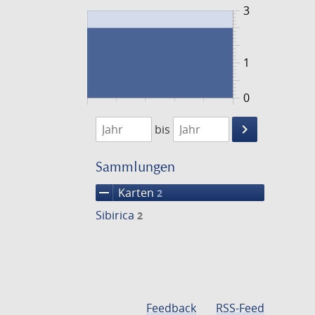
3
1
0
1779
1780
keyboard_arrow_right
bis
Suche
einschränke
Sammlungen
remove
Karten
2
Sibirica
2
Feedback
RSS-Feed