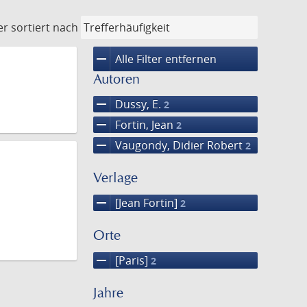
er
sortiert nach
remove
Alle Filter entfernen
Autoren
remove
Dussy, E.
2
remove
Fortin, Jean
2
remove
Vaugondy, Didier Robert
2
Verlage
remove
[Jean Fortin]
2
Orte
remove
[Paris]
2
Jahre