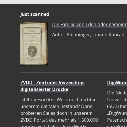
Just scanned
Die Familie von Eden oder gemeinn
Autor: Pfenninger, Johann Konrad
ZVDD - Zentrales Verzeichnis
DigiWun
digitalisierter Drucke
Die Nied
Ist Ihr gesuchtes Werk noch nicht in
Universit
unserem digitalen Bestand? Dann
(SUB) bie
probieren Sie es doch in unserem
„DigiWun
ZVDD Portal, das mehr als 1.600.000
Patenscha
bundesweit digitalisierte Werke
von Büch