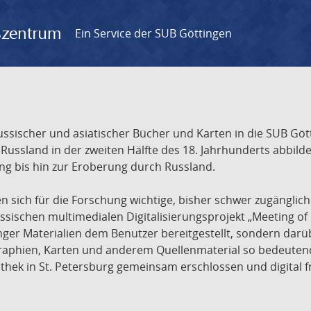
gszentrum
Ein Service der SUB Göttingen
sischer und asiatischer Bücher und Karten in die SUB Gött
ssland in der zweiten Hälfte des 18. Jahrhunderts abbilde
ng bis hin zur Eroberung durch Russland.
sich für die Forschung wichtige, bisher schwer zugänglic
ischen multimedialen Digitalisierungsprojekt „Meeting of 
nger Materialien dem Benutzer bereitgestellt, sondern dar
raphien, Karten und anderem Quellenmaterial so bedeutende
othek in St. Petersburg gemeinsam erschlossen und digital 