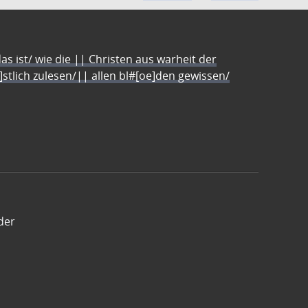
s ist/ wie die || Christen aus warheit der
e]stlich zulesen/|| allen bl#[oe]den gewissen/
der