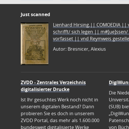
Just scanned
Lienhard Hirsing.|| COMOEDIA || vo
schrifft/ sich legen || m#[ue]ssen/
vorfasset || vnd Reymweis gestel
Autor: Bresnicer, Alexius
ZVDD - Zentrales Verzeichnis
DigiWun
digitalisierter Drucke
Die Nied
Ist Ihr gesuchtes Werk noch nicht in
Universit
unserem digitalen Bestand? Dann
(SUB) bie
probieren Sie es doch in unserem
„DigiWun
ZVDD Portal, das mehr als 1.600.000
Patenscha
bundesweit digitalisierte Werke
von Büch