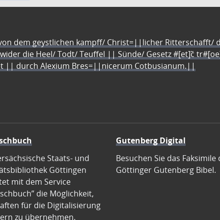
n dem geystlichen kampff/ Christ=||licher Ritterschafft/ da
 wider die Heel/ Todt/ Teuffel || Sünde/ Gesetz #[et]c̃ tr#[o
let || durch Alexium Bres=||nicerum Cotbusianum.||
schbuch
Gutenberg Digital
ersächsische Staats- und
Besuchen Sie das Faksimile 
ätsbibliothek Göttingen
Göttinger Gutenberg Bibel.
tet mit dem Service
schbuch” die Möglichkeit,
ften für die Digitalisierung
ern zu übernehmen.