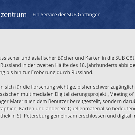
gszentrum
Ein Service der SUB Göttingen
sischer und asiatischer Bücher und Karten in die SUB Gött
ssland in der zweiten Hälfte des 18. Jahrhunderts abbilde
ng bis hin zur Eroberung durch Russland.
sich für die Forschung wichtige, bisher schwer zugänglic
ischen multimedialen Digitalisierungsprojekt „Meeting of 
nger Materialien dem Benutzer bereitgestellt, sondern dar
raphien, Karten und anderem Quellenmaterial so bedeutende
othek in St. Petersburg gemeinsam erschlossen und digital 