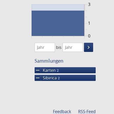
3
1
0
1779
1780
keyboard_arrow_right
bis
Suche
einschränke
Sammlungen
remove
Karten
2
remove
Sibirica
2
Feedback
RSS-Feed