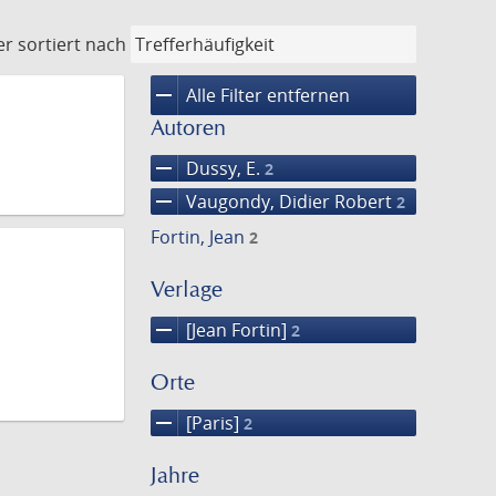
er
sortiert nach
remove
Alle Filter entfernen
Autoren
remove
Dussy, E.
2
remove
Vaugondy, Didier Robert
2
Fortin, Jean
2
Verlage
remove
[Jean Fortin]
2
Orte
remove
[Paris]
2
Jahre