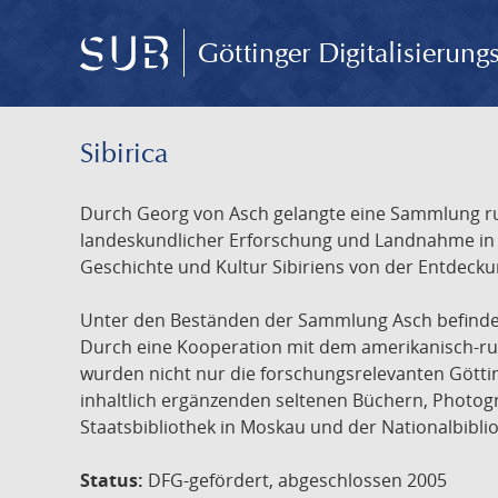
Göttinger Digitalisierun
Sibirica
Durch Georg von Asch gelangte eine Sammlung rus
landeskundlicher Erforschung und Landnahme in Ru
Geschichte und Kultur Sibiriens von der Entdecku
Unter den Beständen der Sammlung Asch befinden 
Durch eine Kooperation mit dem amerikanisch-russ
wurden nicht nur die forschungsrelevanten Götti
inhaltlich ergänzenden seltenen Büchern, Photog
Staatsbibliothek in Moskau und der Nationalbibli
Status:
DFG-gefördert, abgeschlossen 2005