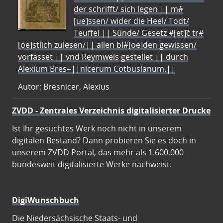
der schrifft/ sich legen || m#
[ue]ssen/ wider die Heel/ Todt/
Teuffel || Sünde/ Gesetz #[et]c̃ tr#
[oe]stlich zulesen/|| allen bl#[oe]den gewissen/
vorfasset || vnd Reymweis gestellet || durch
Alexium Bres=||nicerum Cotbusianum.||
Autor: Bresnicer, Alexius
ZVDD - Zentrales Verzeichnis digitalisierter Drucke
Ist Ihr gesuchtes Werk noch nicht in unserem
digitalen Bestand? Dann probieren Sie es doch in
unserem ZVDD Portal, das mehr als 1.600.000
bundesweit digitalisierte Werke nachweist.
DigiWunschbuch
Die Niedersächsische Staats- und