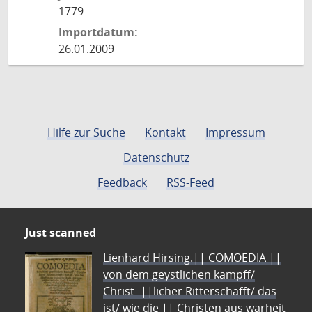
1779
Importdatum:
26.01.2009
Hilfe zur Suche
Kontakt
Impressum
Datenschutz
Feedback
RSS-Feed
Just scanned
Lienhard Hirsing.|| COMOEDIA ||
von dem geystlichen kampff/
Christ=||licher Ritterschafft/ das
ist/ wie die || Christen aus warheit