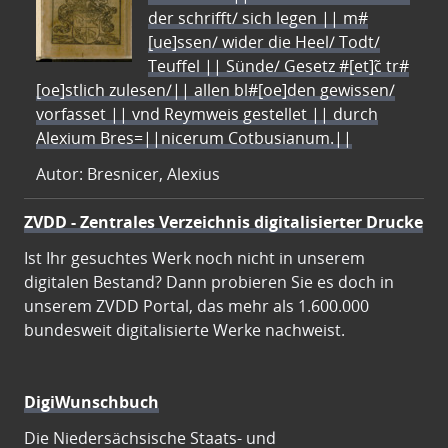
der schrifft/ sich legen || m#
[ue]ssen/ wider die Heel/ Todt/
Teuffel || Sünde/ Gesetz #[et]c̃ tr#
[oe]stlich zulesen/|| allen bl#[oe]den gewissen/
vorfasset || vnd Reymweis gestellet || durch
Alexium Bres=||nicerum Cotbusianum.||
Autor: Bresnicer, Alexius
ZVDD - Zentrales Verzeichnis digitalisierter Drucke
Ist Ihr gesuchtes Werk noch nicht in unserem
digitalen Bestand? Dann probieren Sie es doch in
unserem ZVDD Portal, das mehr als 1.600.000
bundesweit digitalisierte Werke nachweist.
DigiWunschbuch
Die Niedersächsische Staats- und