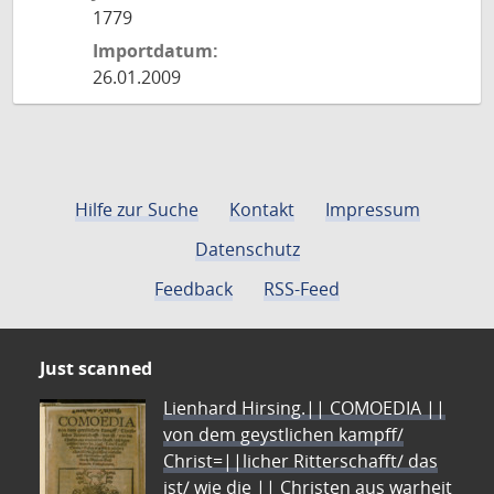
1779
Importdatum:
26.01.2009
Hilfe zur Suche
Kontakt
Impressum
Datenschutz
Feedback
RSS-Feed
Just scanned
Lienhard Hirsing.|| COMOEDIA ||
von dem geystlichen kampff/
Christ=||licher Ritterschafft/ das
ist/ wie die || Christen aus warheit