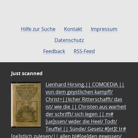
Hilfe zur Suche
Kontakt
Impressum
Datenschutz
Feedback
RSS-Feed
Just scanned
Lienhard Hirsing.|| COMOEDIA ||
von dem geystlichen kampff/
Christ=||licher Ritterschafft/ das
ist/ wie die || Christen aus warheit
der schrifft/ sich legen || m#
[ue]ssen/ wider die Heel/ Todt/
Teuffel || Sünde/ Gesetz #[et]c̃ tr#
[oe]stlich zulesen/|| allen bl#[oe]den gewissen/