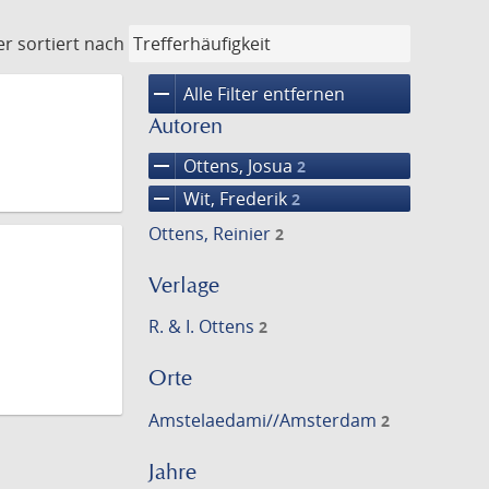
er
sortiert nach
remove
Alle Filter entfernen
Autoren
remove
Ottens, Josua
2
remove
Wit, Frederik
2
Ottens, Reinier
2
Verlage
R. & I. Ottens
2
Orte
Amstelaedami//Amsterdam
2
Jahre