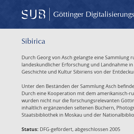
Göttinger Digitalisierun
Sibirica
Durch Georg von Asch gelangte eine Sammlung rus
landeskundlicher Erforschung und Landnahme in Ru
Geschichte und Kultur Sibiriens von der Entdecku
Unter den Beständen der Sammlung Asch befinden 
Durch eine Kooperation mit dem amerikanisch-russ
wurden nicht nur die forschungsrelevanten Götti
inhaltlich ergänzenden seltenen Büchern, Photog
Staatsbibliothek in Moskau und der Nationalbibli
Status:
DFG-gefördert, abgeschlossen 2005