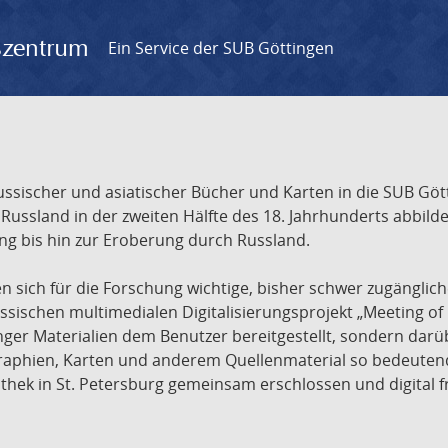
gszentrum
Ein Service der SUB Göttingen
sischer und asiatischer Bücher und Karten in die SUB Gött
ssland in der zweiten Hälfte des 18. Jahrhunderts abbilde
ng bis hin zur Eroberung durch Russland.
sich für die Forschung wichtige, bisher schwer zugänglic
ischen multimedialen Digitalisierungsprojekt „Meeting of 
nger Materialien dem Benutzer bereitgestellt, sondern dar
raphien, Karten und anderem Quellenmaterial so bedeutende
othek in St. Petersburg gemeinsam erschlossen und digital 