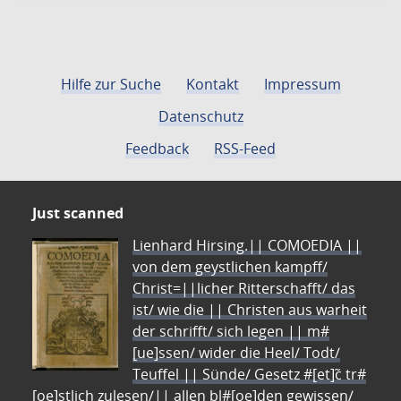
Hilfe zur Suche
Kontakt
Impressum
Datenschutz
Feedback
RSS-Feed
Just scanned
Lienhard Hirsing.|| COMOEDIA ||
von dem geystlichen kampff/
Christ=||licher Ritterschafft/ das
ist/ wie die || Christen aus warheit
der schrifft/ sich legen || m#
[ue]ssen/ wider die Heel/ Todt/
Teuffel || Sünde/ Gesetz #[et]c̃ tr#
[oe]stlich zulesen/|| allen bl#[oe]den gewissen/