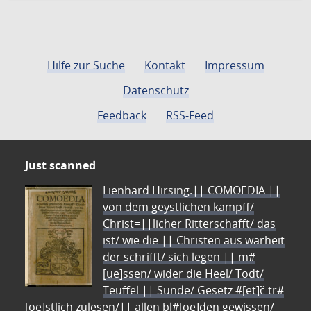
Hilfe zur Suche
Kontakt
Impressum
Datenschutz
Feedback
RSS-Feed
Just scanned
Lienhard Hirsing.|| COMOEDIA ||
von dem geystlichen kampff/
Christ=||licher Ritterschafft/ das
ist/ wie die || Christen aus warheit
der schrifft/ sich legen || m#
[ue]ssen/ wider die Heel/ Todt/
Teuffel || Sünde/ Gesetz #[et]c̃ tr#
[oe]stlich zulesen/|| allen bl#[oe]den gewissen/