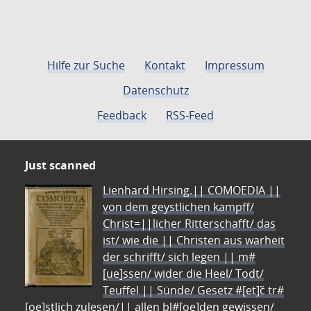
Hilfe zur Suche
Kontakt
Impressum
Datenschutz
Feedback
RSS-Feed
Just scanned
Lienhard Hirsing.|| COMOEDIA ||
von dem geystlichen kampff/
Christ=||licher Ritterschafft/ das
ist/ wie die || Christen aus warheit
der schrifft/ sich legen || m#
[ue]ssen/ wider die Heel/ Todt/
Teuffel || Sünde/ Gesetz #[et]c̃ tr#
[oe]stlich zulesen/|| allen bl#[oe]den gewissen/