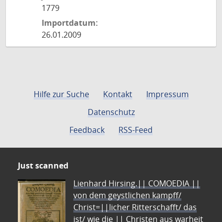
1779
Importdatum:
26.01.2009
Hilfe zur Suche
Kontakt
Impressum
Datenschutz
Feedback
RSS-Feed
Just scanned
Lienhard Hirsing.|| COMOEDIA ||
von dem geystlichen kampff/
Christ=||licher Ritterschafft/ das
ist/ wie die || Christen aus warheit