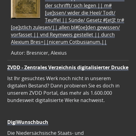
der schrifft/ sich legen || m#
[ue]ssen/ wider die Heel/ Todt/
Teuffel || Sünde/ Gesetz #[et]c̃ tr#
[oe]stlich zulesen/|| allen bl#[oe]den gewissen/
vorfasset || vnd Reymweis gestellet || durch
Alexium Bres=||nicerum Cotbusianum.||
Autor: Bresnicer, Alexius
ZVDD - Zentrales Verzeichnis digitalisierter Drucke
Ist Ihr gesuchtes Werk noch nicht in unserem
digitalen Bestand? Dann probieren Sie es doch in
unserem ZVDD Portal, das mehr als 1.600.000
bundesweit digitalisierte Werke nachweist.
DigiWunschbuch
Die Niedersächsische Staats- und