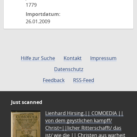
1779
Importdatum:
26.01.2009
Hilfe zur Suche
Kontakt
Impressum
Datenschutz
Feedback
RSS-Feed
Just scanned
Lienhard Hirsing.|| COMOEDIA ||
von dem geystlichen kampff/
Christ=||licher Ritterschafft/ das
ist/ wie die || Christen aus warheit