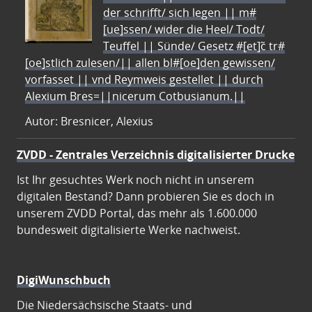
der schrifft/ sich legen || m#
[ue]ssen/ wider die Heel/ Todt/
Teuffel || Sünde/ Gesetz #[et]c̃ tr#
[oe]stlich zulesen/|| allen bl#[oe]den gewissen/
vorfasset || vnd Reymweis gestellet || durch
Alexium Bres=||nicerum Cotbusianum.||
Autor: Bresnicer, Alexius
ZVDD - Zentrales Verzeichnis digitalisierter Drucke
Ist Ihr gesuchtes Werk noch nicht in unserem
digitalen Bestand? Dann probieren Sie es doch in
unserem ZVDD Portal, das mehr als 1.600.000
bundesweit digitalisierte Werke nachweist.
DigiWunschbuch
Die Niedersächsische Staats- und