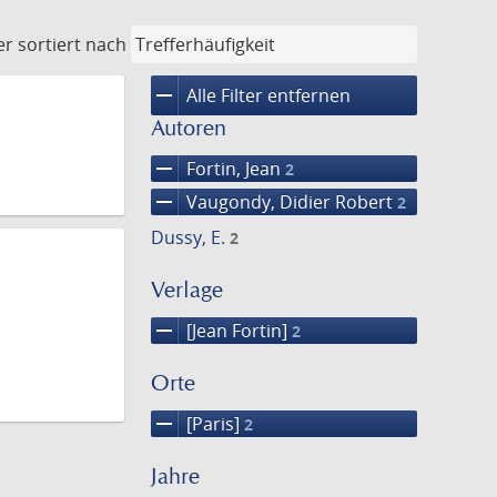
er
sortiert nach
remove
Alle Filter entfernen
Autoren
remove
Fortin, Jean
2
remove
Vaugondy, Didier Robert
2
Dussy, E.
2
Verlage
remove
[Jean Fortin]
2
Orte
remove
[Paris]
2
Jahre