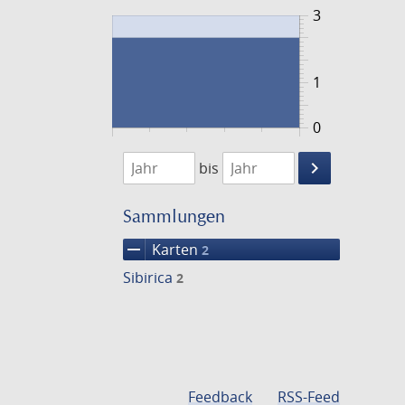
3
1
0
1779
1780
keyboard_arrow_right
bis
Suche
einschränke
Sammlungen
remove
Karten
2
Sibirica
2
Feedback
RSS-Feed