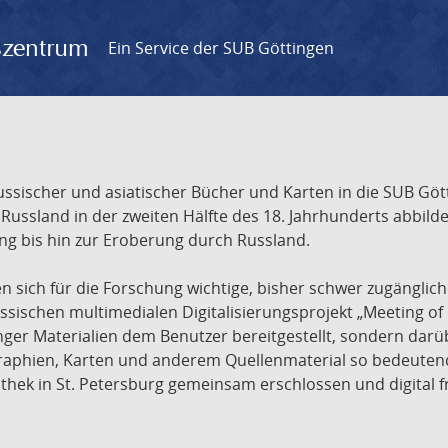
gszentrum
Ein Service der SUB Göttingen
sischer und asiatischer Bücher und Karten in die SUB Gött
ssland in der zweiten Hälfte des 18. Jahrhunderts abbilde
ng bis hin zur Eroberung durch Russland.
sich für die Forschung wichtige, bisher schwer zugänglic
ischen multimedialen Digitalisierungsprojekt „Meeting of 
nger Materialien dem Benutzer bereitgestellt, sondern dar
raphien, Karten und anderem Quellenmaterial so bedeutende
othek in St. Petersburg gemeinsam erschlossen und digital 