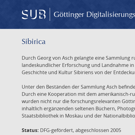
Göttinger Digitalisierun
Sibirica
Durch Georg von Asch gelangte eine Sammlung rus
landeskundlicher Erforschung und Landnahme in Ru
Geschichte und Kultur Sibiriens von der Entdecku
Unter den Beständen der Sammlung Asch befinden 
Durch eine Kooperation mit dem amerikanisch-russ
wurden nicht nur die forschungsrelevanten Götti
inhaltlich ergänzenden seltenen Büchern, Photog
Staatsbibliothek in Moskau und der Nationalbibli
Status:
DFG-gefördert, abgeschlossen 2005