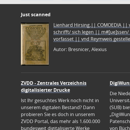
Just scanned
Lienhard Hirsing.|| COMOEDIA || vo
schrifft/ sich legen || m#[ue]ssen/
vorfasset || vnd Reymweis gestel
Autor: Bresnicer, Alexius
ZVDD - Zentrales Verzeichnis
DigiWun
digitalisierter Drucke
Die Nied
Ist Ihr gesuchtes Werk noch nicht in
Universit
unserem digitalen Bestand? Dann
(SUB) bie
probieren Sie es doch in unserem
„DigiWun
ZVDD Portal, das mehr als 1.600.000
Patenscha
bundesweit digitalisierte Werke
von Büch