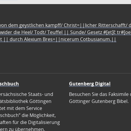
n dem geystlichen kampff/ Christ=||licher Ritterschafft/ da
 wider die Heel/ Todt/ Teuffel || Sünde/ Gesetz #[et]c̃ tr#[o
let || durch Alexium Bres=||nicerum Cotbusianum.||
schbuch
Gutenberg Digital
ersächsische Staats- und
Besuchen Sie das Faksimile 
ätsbibliothek Göttingen
Göttinger Gutenberg Bibel.
tet mit dem Service
schbuch” die Möglichkeit,
ften für die Digitalisierung
ern zu übernehmen.