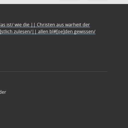
s ist/ wie die || Christen aus warheit der
e]stlich zulesen/|| allen bl#[oe]den gewissen/
der