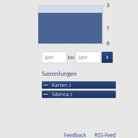
3
1
0
1779
1780
keyboard_arrow_right
bis
Suche
einschränke
Sammlungen
remove
Karten
2
remove
Sibirica
2
Feedback
RSS-Feed