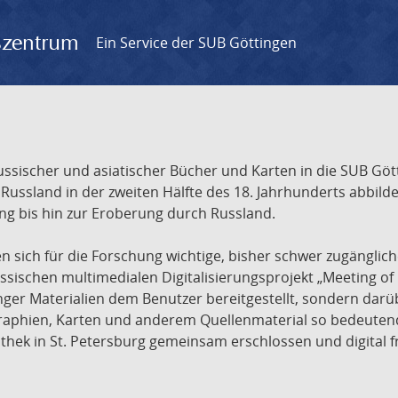
gszentrum
Ein Service der SUB Göttingen
sischer und asiatischer Bücher und Karten in die SUB Gött
ssland in der zweiten Hälfte des 18. Jahrhunderts abbilde
ng bis hin zur Eroberung durch Russland.
sich für die Forschung wichtige, bisher schwer zugänglic
ischen multimedialen Digitalisierungsprojekt „Meeting of 
nger Materialien dem Benutzer bereitgestellt, sondern dar
raphien, Karten und anderem Quellenmaterial so bedeutende
othek in St. Petersburg gemeinsam erschlossen und digital 