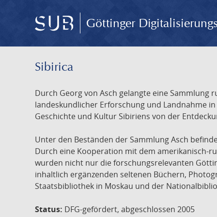
Göttinger Digitalisierun
Sibirica
Durch Georg von Asch gelangte eine Sammlung rus
landeskundlicher Erforschung und Landnahme in Ru
Geschichte und Kultur Sibiriens von der Entdecku
Unter den Beständen der Sammlung Asch befinden 
Durch eine Kooperation mit dem amerikanisch-russ
wurden nicht nur die forschungsrelevanten Götti
inhaltlich ergänzenden seltenen Büchern, Photog
Staatsbibliothek in Moskau und der Nationalbibli
Status:
DFG-gefördert, abgeschlossen 2005