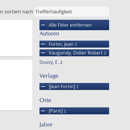
er
sortiert nach
remove
Alle Filter entfernen
Autoren
remove
Fortin, Jean
2
remove
Vaugondy, Didier Robert
2
Dussy, E.
2
Verlage
remove
[Jean Fortin]
2
Orte
remove
[Paris]
2
Jahre