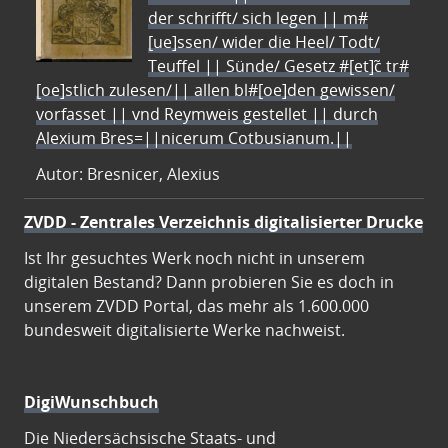
der schrifft/ sich legen || m#
[ue]ssen/ wider die Heel/ Todt/
Teuffel || Sünde/ Gesetz #[et]c̃ tr#
[oe]stlich zulesen/|| allen bl#[oe]den gewissen/
vorfasset || vnd Reymweis gestellet || durch
Alexium Bres=||nicerum Cotbusianum.||
Autor: Bresnicer, Alexius
ZVDD - Zentrales Verzeichnis digitalisierter Drucke
Ist Ihr gesuchtes Werk noch nicht in unserem
digitalen Bestand? Dann probieren Sie es doch in
unserem ZVDD Portal, das mehr als 1.600.000
bundesweit digitalisierte Werke nachweist.
DigiWunschbuch
Die Niedersächsische Staats- und