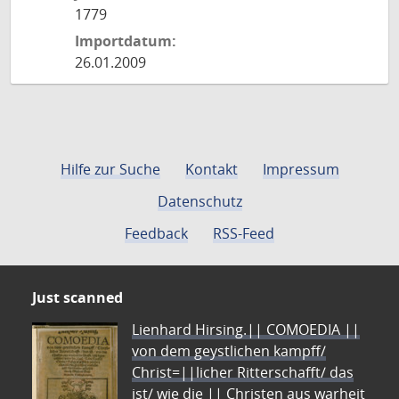
1779
Importdatum:
26.01.2009
Hilfe zur Suche
Kontakt
Impressum
Datenschutz
Feedback
RSS-Feed
Just scanned
Lienhard Hirsing.|| COMOEDIA ||
von dem geystlichen kampff/
Christ=||licher Ritterschafft/ das
ist/ wie die || Christen aus warheit