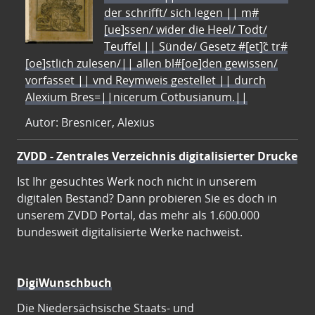
der schrifft/ sich legen || m#
[ue]ssen/ wider die Heel/ Todt/
Teuffel || Sünde/ Gesetz #[et]c̃ tr#
[oe]stlich zulesen/|| allen bl#[oe]den gewissen/
vorfasset || vnd Reymweis gestellet || durch
Alexium Bres=||nicerum Cotbusianum.||
Autor: Bresnicer, Alexius
ZVDD - Zentrales Verzeichnis digitalisierter Drucke
Ist Ihr gesuchtes Werk noch nicht in unserem
digitalen Bestand? Dann probieren Sie es doch in
unserem ZVDD Portal, das mehr als 1.600.000
bundesweit digitalisierte Werke nachweist.
DigiWunschbuch
Die Niedersächsische Staats- und