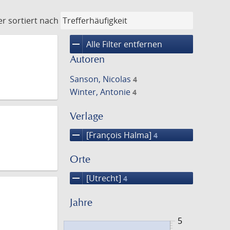
er
sortiert nach
remove
Alle Filter entfernen
Autoren
Sanson, Nicolas
4
Winter, Antonie
4
Verlage
remove
[François Halma]
4
Orte
remove
[Utrecht]
4
Jahre
5