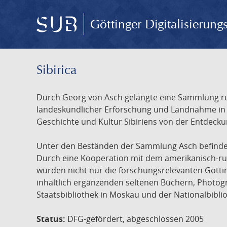
Göttinger Digitalisierun
Sibirica
Durch Georg von Asch gelangte eine Sammlung rus
landeskundlicher Erforschung und Landnahme in Ru
Geschichte und Kultur Sibiriens von der Entdecku
Unter den Beständen der Sammlung Asch befinden 
Durch eine Kooperation mit dem amerikanisch-russ
wurden nicht nur die forschungsrelevanten Götti
inhaltlich ergänzenden seltenen Büchern, Photog
Staatsbibliothek in Moskau und der Nationalbibli
Status:
DFG-gefördert, abgeschlossen 2005