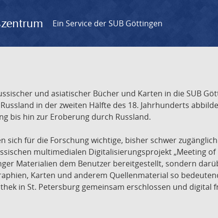
gszentrum
Ein Service der SUB Göttingen
sischer und asiatischer Bücher und Karten in die SUB Gött
ssland in der zweiten Hälfte des 18. Jahrhunderts abbilde
ng bis hin zur Eroberung durch Russland.
sich für die Forschung wichtige, bisher schwer zugänglic
ischen multimedialen Digitalisierungsprojekt „Meeting of 
nger Materialien dem Benutzer bereitgestellt, sondern dar
raphien, Karten und anderem Quellenmaterial so bedeutende
othek in St. Petersburg gemeinsam erschlossen und digital 