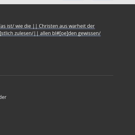
s ist/ wie die || Christen aus warheit der
e]stlich zulesen/|| allen bl#[oe]den gewissen/
der