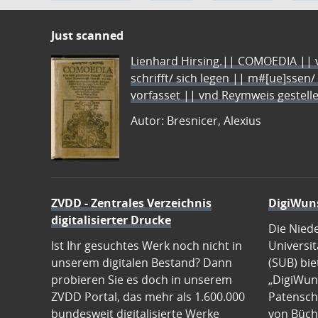
Just scanned
Lienhard Hirsing.|| COMOEDIA || vo
schrifft/ sich legen || m#[ue]ssen/
vorfasset || vnd Reymweis gestel
Autor: Bresnicer, Alexius
ZVDD - Zentrales Verzeichnis
DigiWun
digitalisierter Drucke
Die Nied
Ist Ihr gesuchtes Werk noch nicht in
Universit
unserem digitalen Bestand? Dann
(SUB) bie
probieren Sie es doch in unserem
„DigiWun
ZVDD Portal, das mehr als 1.600.000
Patenscha
bundesweit digitalisierte Werke
von Büch