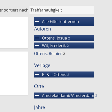
er
sortiert nach
remove
Alle Filter entfernen
Autoren
remove
Ottens, Josua
2
remove
Wit, Frederik
2
Ottens, Reinier
2
Verlage
remove
R. & I. Ottens
2
Orte
remove
Amstelaedami//Amsterdam
2
Jahre