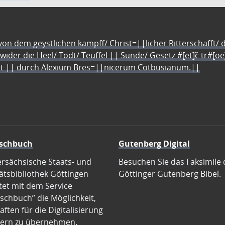
n dem geystlichen kampff/ Christ=||licher Ritterschafft/ da
 wider die Heel/ Todt/ Teuffel || Sünde/ Gesetz #[et]c̃ tr#[o
let || durch Alexium Bres=||nicerum Cotbusianum.||
schbuch
Gutenberg Digital
ersächsische Staats- und
Besuchen Sie das Faksimile 
ätsbibliothek Göttingen
Göttinger Gutenberg Bibel.
tet mit dem Service
schbuch” die Möglichkeit,
ften für die Digitalisierung
ern zu übernehmen.