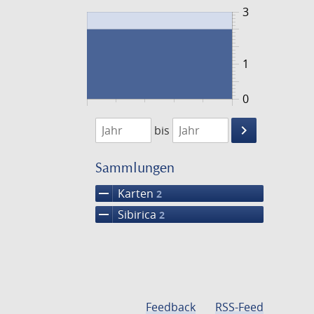
3
1
0
1720
1721
keyboard_arrow_right
bis
Suche
einschränke
Sammlungen
remove
Karten
2
remove
Sibirica
2
Feedback
RSS-Feed