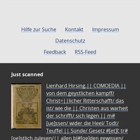
Hilfe zur Suche
Kontakt
Impressum
Datenschutz
Feedback
RSS-Feed
Just scanned
Lienhard Hirsing.|| COMOEDIA ||
von dem geystlichen kampff/
Christ=||licher Ritterschafft/ das
ist/ wie die || Christen aus warheit
der schrifft/ sich legen || m#
[ue]ssen/ wider die Heel/ Todt/
Teuffel || Sünde/ Gesetz #[et]c̃ tr#
[oe]stlich zulesen/|| allen bl#[oe]den gewissen/