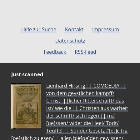
Hilfe zur Suche
Kontakt
Impressum
Datenschutz
Feedback
RSS-Feed
Just scanned
Lienhard Hirsing.|| COMOEDIA ||
von dem geystlichen kampff/
Christ=||licher Ritterschafft/ das
ist/ wie die || Christen aus warheit
der schrifft/ sich legen || m#
[ue]ssen/ wider die Heel/ Todt/
Teuffel || Sünde/ Gesetz #[et]c̃ tr#
[oe]stlich zulesen/|| allen bl#[oe]den gewissen/