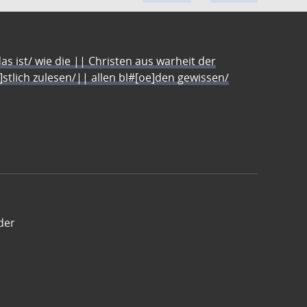
s ist/ wie die || Christen aus warheit der
e]stlich zulesen/|| allen bl#[oe]den gewissen/
der