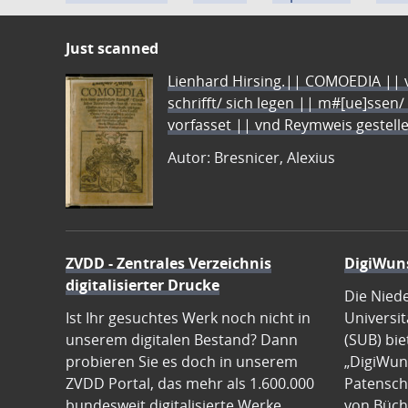
Just scanned
Lienhard Hirsing.|| COMOEDIA || vo
schrifft/ sich legen || m#[ue]ssen/
vorfasset || vnd Reymweis gestel
Autor: Bresnicer, Alexius
ZVDD - Zentrales Verzeichnis
DigiWun
digitalisierter Drucke
Die Nied
Ist Ihr gesuchtes Werk noch nicht in
Universit
unserem digitalen Bestand? Dann
(SUB) bie
probieren Sie es doch in unserem
„DigiWun
ZVDD Portal, das mehr als 1.600.000
Patenscha
bundesweit digitalisierte Werke
von Büch