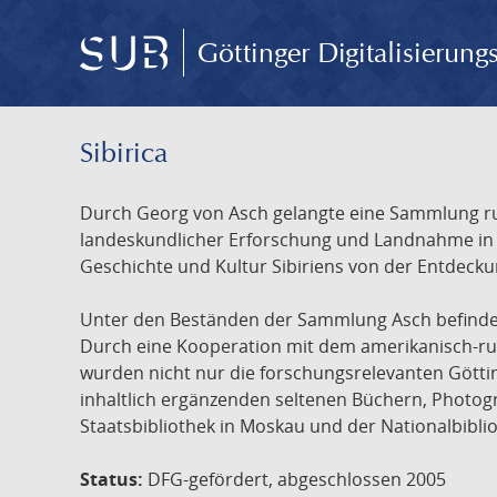
Göttinger Digitalisierun
Sibirica
Durch Georg von Asch gelangte eine Sammlung rus
landeskundlicher Erforschung und Landnahme in Ru
Geschichte und Kultur Sibiriens von der Entdecku
Unter den Beständen der Sammlung Asch befinden 
Durch eine Kooperation mit dem amerikanisch-russ
wurden nicht nur die forschungsrelevanten Götti
inhaltlich ergänzenden seltenen Büchern, Photog
Staatsbibliothek in Moskau und der Nationalbibli
Status:
DFG-gefördert, abgeschlossen 2005