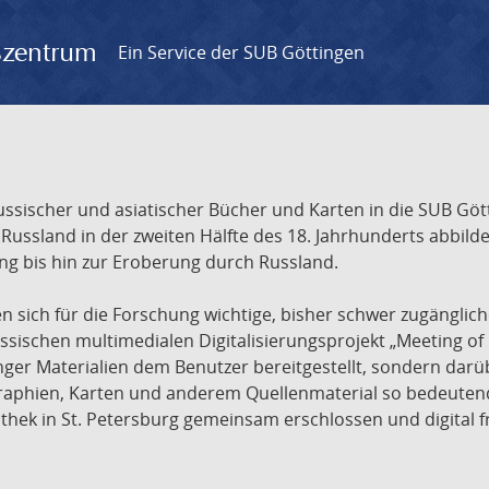
gszentrum
Ein Service der SUB Göttingen
sischer und asiatischer Bücher und Karten in die SUB Gött
ssland in der zweiten Hälfte des 18. Jahrhunderts abbilde
ng bis hin zur Eroberung durch Russland.
sich für die Forschung wichtige, bisher schwer zugänglic
ischen multimedialen Digitalisierungsprojekt „Meeting of 
nger Materialien dem Benutzer bereitgestellt, sondern dar
raphien, Karten und anderem Quellenmaterial so bedeutende
othek in St. Petersburg gemeinsam erschlossen und digital 