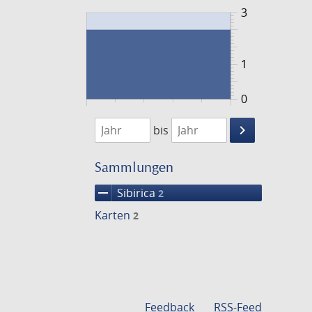
3
1
0
1720
1721
keyboard_arrow_right
bis
Suche
einschränke
Sammlungen
remove
Sibirica
2
Karten
2
Feedback
RSS-Feed