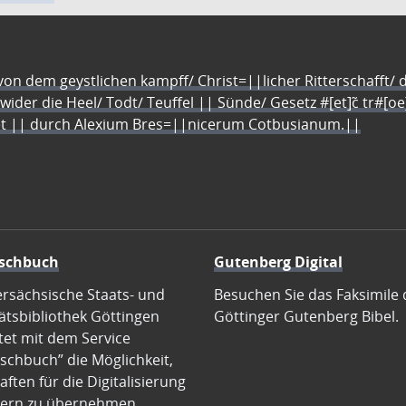
n dem geystlichen kampff/ Christ=||licher Ritterschafft/ da
 wider die Heel/ Todt/ Teuffel || Sünde/ Gesetz #[et]c̃ tr#[o
let || durch Alexium Bres=||nicerum Cotbusianum.||
schbuch
Gutenberg Digital
ersächsische Staats- und
Besuchen Sie das Faksimile 
ätsbibliothek Göttingen
Göttinger Gutenberg Bibel.
tet mit dem Service
schbuch” die Möglichkeit,
ften für die Digitalisierung
ern zu übernehmen.