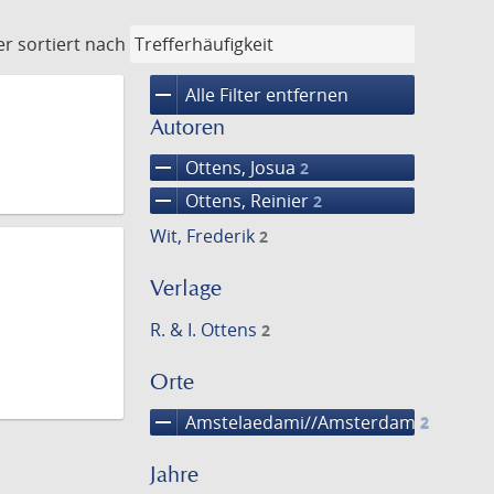
er
sortiert nach
remove
Alle Filter entfernen
Autoren
remove
Ottens, Josua
2
remove
Ottens, Reinier
2
Wit, Frederik
2
Verlage
R. & I. Ottens
2
Orte
remove
Amstelaedami//Amsterdam
2
Jahre