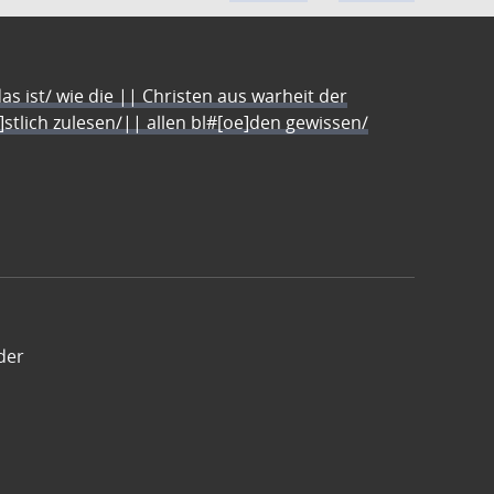
s ist/ wie die || Christen aus warheit der
e]stlich zulesen/|| allen bl#[oe]den gewissen/
der