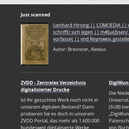
Just scanned
Lienhard Hirsing.|| COMOEDIA || vo
schrifft/ sich legen || m#[ue]ssen/
vorfasset || vnd Reymweis gestel
Autor: Bresnicer, Alexius
ZVDD - Zentrales Verzeichnis
DigiWun
digitalisierter Drucke
Die Nied
Ist Ihr gesuchtes Werk noch nicht in
Universit
unserem digitalen Bestand? Dann
(SUB) bie
probieren Sie es doch in unserem
„DigiWun
ZVDD Portal, das mehr als 1.600.000
Patenscha
bundesweit digitalisierte Werke
von Büch