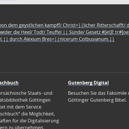
n dem geystlichen kampff/ Christ=||licher Ritterschafft/ da
 wider die Heel/ Todt/ Teuffel || Sünde/ Gesetz #[et]c̃ tr#[o
let || durch Alexium Bres=||nicerum Cotbusianum.||
schbuch
Gutenberg Digital
ersächsische Staats- und
Besuchen Sie das Faksimile 
ätsbibliothek Göttingen
Göttinger Gutenberg Bibel.
tet mit dem Service
schbuch” die Möglichkeit,
ften für die Digitalisierung
ern zu übernehmen.