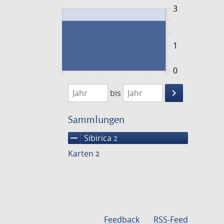
3
1
0
1720
1721
keyboard_arrow_right
bis
Suche
einschränke
Sammlungen
remove
Sibirica
2
Karten
2
Feedback
RSS-Feed