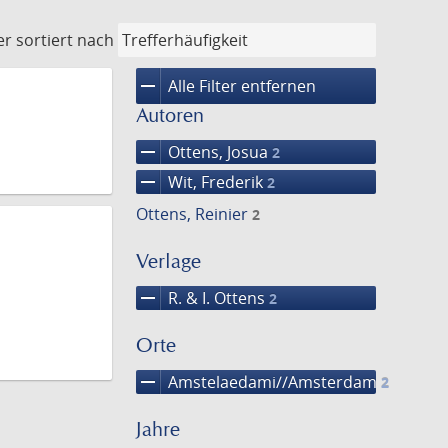
er
sortiert nach
remove
Alle Filter entfernen
Autoren
remove
Ottens, Josua
2
remove
Wit, Frederik
2
Ottens, Reinier
2
Verlage
remove
R. & I. Ottens
2
Orte
remove
Amstelaedami//Amsterdam
2
Jahre