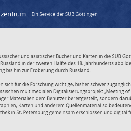
gszentrum
Ein Service der SUB Göttingen
sischer und asiatischer Bücher und Karten in die SUB Gött
ssland in der zweiten Hälfte des 18. Jahrhunderts abbilde
ng bis hin zur Eroberung durch Russland.
sich für die Forschung wichtige, bisher schwer zugänglic
ischen multimedialen Digitalisierungsprojekt „Meeting of 
nger Materialien dem Benutzer bereitgestellt, sondern dar
raphien, Karten und anderem Quellenmaterial so bedeutende
othek in St. Petersburg gemeinsam erschlossen und digital 