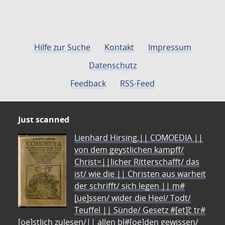
Hilfe zur Suche
Kontakt
Impressum
Datenschutz
Feedback
RSS-Feed
Just scanned
Lienhard Hirsing.|| COMOEDIA ||
von dem geystlichen kampff/
Christ=||licher Ritterschafft/ das
ist/ wie die || Christen aus warheit
der schrifft/ sich legen || m#
[ue]ssen/ wider die Heel/ Todt/
Teuffel || Sünde/ Gesetz #[et]c̃ tr#
[oe]stlich zulesen/|| allen bl#[oe]den gewissen/