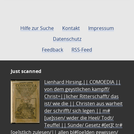
Hilfe zur Suche
Kontakt
Impressum
Datenschutz
Feedback
RSS-Feed
Just scanned
Lienhard Hirsing.|| COMOEDIA ||
von dem geystlichen kampff/
Christ=||licher Ritterschafft/ das
ist/ wie die || Christen aus warheit
der schrifft/ sich legen || m#
[ue]ssen/ wider die Heel/ Todt/
Teuffel || Sünde/ Gesetz #[et]c̃ tr#
[oe]stlich zulesen/|| allen bl#[oe]den gewissen/