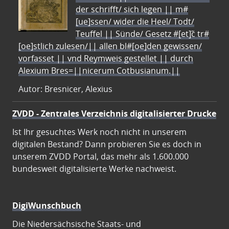
der schrifft/ sich legen || m#
[ue]ssen/ wider die Heel/ Todt/
Teuffel || Sünde/ Gesetz #[et]c̃ tr#
[oe]stlich zulesen/|| allen bl#[oe]den gewissen/
vorfasset || vnd Reymweis gestellet || durch
Alexium Bres=||nicerum Cotbusianum.||
Autor: Bresnicer, Alexius
ZVDD - Zentrales Verzeichnis digitalisierter Drucke
Ist Ihr gesuchtes Werk noch nicht in unserem
digitalen Bestand? Dann probieren Sie es doch in
unserem ZVDD Portal, das mehr als 1.600.000
bundesweit digitalisierte Werke nachweist.
DigiWunschbuch
Die Niedersächsische Staats- und