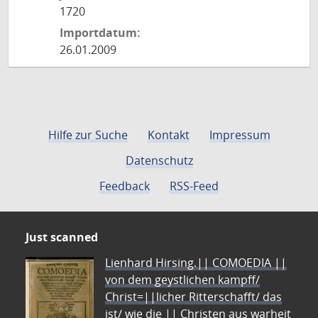
1720
Importdatum:
26.01.2009
Hilfe zur Suche
Kontakt
Impressum
Datenschutz
Feedback
RSS-Feed
Just scanned
Lienhard Hirsing.|| COMOEDIA ||
von dem geystlichen kampff/
Christ=||licher Ritterschafft/ das
ist/ wie die || Christen aus warheit