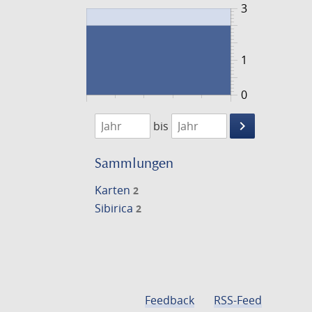
3
1
0
1720
1721
keyboard_arrow_right
bis
Suche
einschränke
Sammlungen
Karten
2
Sibirica
2
Feedback
RSS-Feed