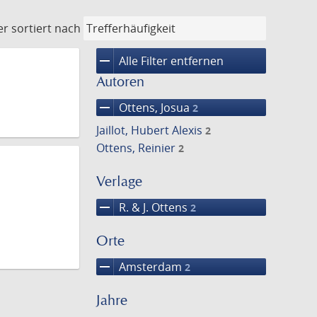
er
sortiert nach
remove
Alle Filter entfernen
Autoren
remove
Ottens, Josua
2
Jaillot, Hubert Alexis
2
Ottens, Reinier
2
Verlage
remove
R. & J. Ottens
2
Orte
remove
Amsterdam
2
Jahre