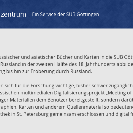
gszentrum
Ein Service der SUB Göttingen
sischer und asiatischer Bücher und Karten in die SUB Gött
ssland in der zweiten Hälfte des 18. Jahrhunderts abbilde
ng bis hin zur Eroberung durch Russland.
sich für die Forschung wichtige, bisher schwer zugänglic
ischen multimedialen Digitalisierungsprojekt „Meeting of 
nger Materialien dem Benutzer bereitgestellt, sondern dar
raphien, Karten und anderem Quellenmaterial so bedeutende
othek in St. Petersburg gemeinsam erschlossen und digital 