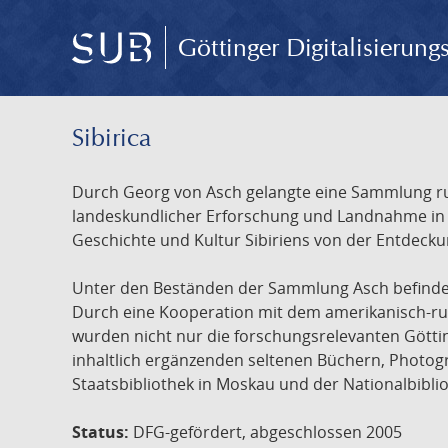
Göttinger Digitalisierun
Sibirica
Durch Georg von Asch gelangte eine Sammlung rus
landeskundlicher Erforschung und Landnahme in Ru
Geschichte und Kultur Sibiriens von der Entdecku
Unter den Beständen der Sammlung Asch befinden 
Durch eine Kooperation mit dem amerikanisch-russ
wurden nicht nur die forschungsrelevanten Götti
inhaltlich ergänzenden seltenen Büchern, Photog
Staatsbibliothek in Moskau und der Nationalbibli
Status:
DFG-gefördert, abgeschlossen 2005