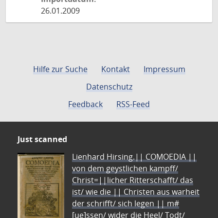
26.01.2009
Hilfe zur Suche
Kontakt
Impressum
Datenschutz
Feedback
RSS-Feed
Just scanned
Lienhard Hirsing.|| COMOEDIA ||
von dem geystlichen kampff/
Christ=||licher Ritterschafft/ das
ist/ wie die || Christen aus warheit
der schrifft/ sich legen || m#
[ue]ssen/ wider die Heel/ Todt/