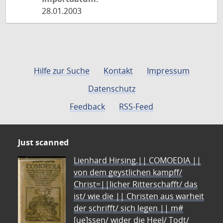
28.01.2003
Hilfe zur Suche
Kontakt
Impressum
Datenschutz
Feedback
RSS-Feed
Just scanned
Lienhard Hirsing.|| COMOEDIA ||
von dem geystlichen kampff/
Christ=||licher Ritterschafft/ das
ist/ wie die || Christen aus warheit
der schrifft/ sich legen || m#
[ue]ssen/ wider die Heel/ Todt/