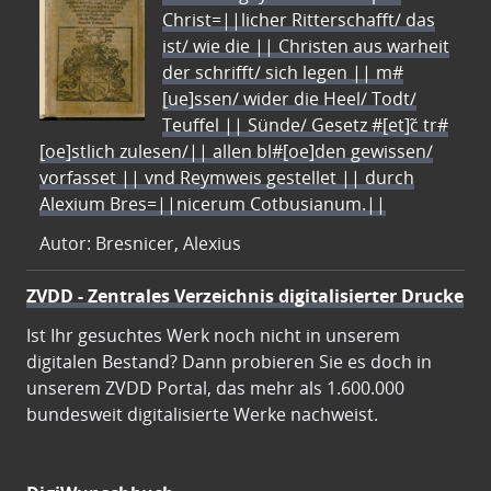
Christ=||licher Ritterschafft/ das
ist/ wie die || Christen aus warheit
der schrifft/ sich legen || m#
[ue]ssen/ wider die Heel/ Todt/
Teuffel || Sünde/ Gesetz #[et]c̃ tr#
[oe]stlich zulesen/|| allen bl#[oe]den gewissen/
vorfasset || vnd Reymweis gestellet || durch
Alexium Bres=||nicerum Cotbusianum.||
Autor: Bresnicer, Alexius
ZVDD - Zentrales Verzeichnis digitalisierter Drucke
Ist Ihr gesuchtes Werk noch nicht in unserem
digitalen Bestand? Dann probieren Sie es doch in
unserem ZVDD Portal, das mehr als 1.600.000
bundesweit digitalisierte Werke nachweist.