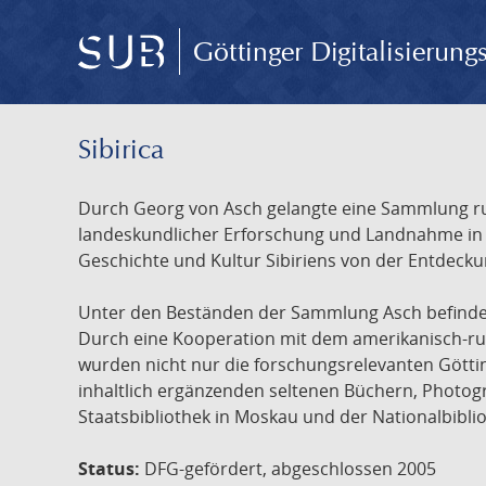
Göttinger Digitalisierun
Sibirica
Durch Georg von Asch gelangte eine Sammlung rus
landeskundlicher Erforschung und Landnahme in Ru
Geschichte und Kultur Sibiriens von der Entdecku
Unter den Beständen der Sammlung Asch befinden 
Durch eine Kooperation mit dem amerikanisch-russ
wurden nicht nur die forschungsrelevanten Götti
inhaltlich ergänzenden seltenen Büchern, Photog
Staatsbibliothek in Moskau und der Nationalbibli
Status:
DFG-gefördert, abgeschlossen 2005