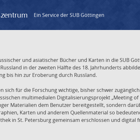
gszentrum
Ein Service der SUB Göttingen
sischer und asiatischer Bücher und Karten in die SUB Gött
ssland in der zweiten Hälfte des 18. Jahrhunderts abbilde
ng bis hin zur Eroberung durch Russland.
sich für die Forschung wichtige, bisher schwer zugänglic
ischen multimedialen Digitalisierungsprojekt „Meeting of 
nger Materialien dem Benutzer bereitgestellt, sondern dar
raphien, Karten und anderem Quellenmaterial so bedeutende
othek in St. Petersburg gemeinsam erschlossen und digital 