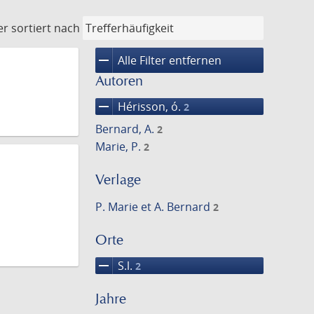
er
sortiert nach
remove
Alle Filter entfernen
Autoren
remove
Hérisson, ó.
2
Bernard, A.
2
Marie, P.
2
Verlage
P. Marie et A. Bernard
2
Orte
remove
S.l.
2
Jahre