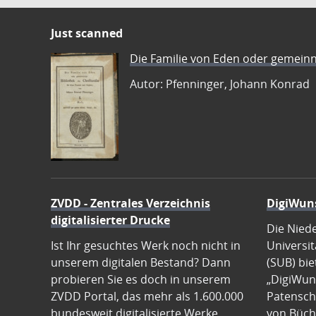
Just scanned
Die Familie von Eden oder gemeinn
Autor: Pfenninger, Johann Konrad
ZVDD - Zentrales Verzeichnis
DigiWun
digitalisierter Drucke
Die Nied
Ist Ihr gesuchtes Werk noch nicht in
Universit
unserem digitalen Bestand? Dann
(SUB) bie
probieren Sie es doch in unserem
„DigiWun
ZVDD Portal, das mehr als 1.600.000
Patenscha
bundesweit digitalisierte Werke
von Büch