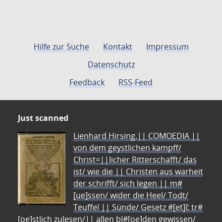
Hilfe zur Suche
Kontakt
Impressum
Datenschutz
Feedback
RSS-Feed
Just scanned
Lienhard Hirsing.|| COMOEDIA ||
von dem geystlichen kampff/
Christ=||licher Ritterschafft/ das
ist/ wie die || Christen aus warheit
der schrifft/ sich legen || m#
[ue]ssen/ wider die Heel/ Todt/
Teuffel || Sünde/ Gesetz #[et]c̃ tr#
[oe]stlich zulesen/|| allen bl#[oe]den gewissen/