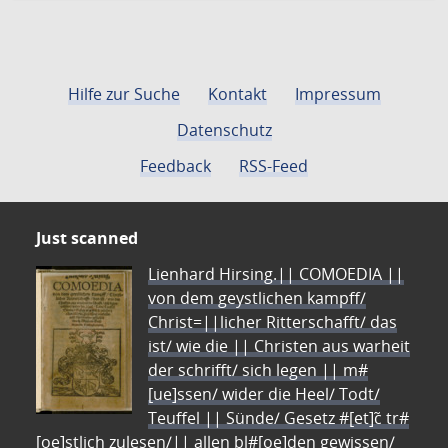
Hilfe zur Suche
Kontakt
Impressum
Datenschutz
Feedback
RSS-Feed
Just scanned
Lienhard Hirsing.|| COMOEDIA ||
von dem geystlichen kampff/
Christ=||licher Ritterschafft/ das
ist/ wie die || Christen aus warheit
der schrifft/ sich legen || m#
[ue]ssen/ wider die Heel/ Todt/
Teuffel || Sünde/ Gesetz #[et]c̃ tr#
[oe]stlich zulesen/|| allen bl#[oe]den gewissen/