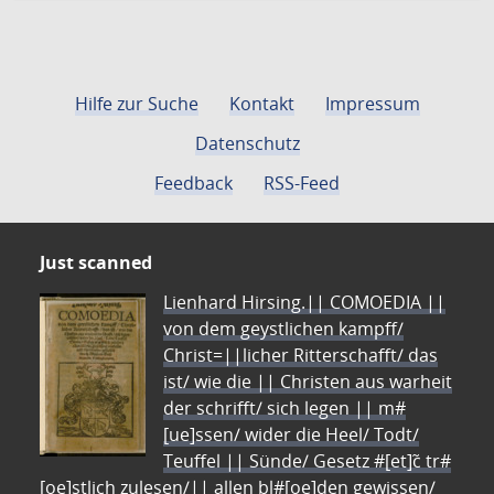
Hilfe zur Suche
Kontakt
Impressum
Datenschutz
Feedback
RSS-Feed
Just scanned
Lienhard Hirsing.|| COMOEDIA ||
von dem geystlichen kampff/
Christ=||licher Ritterschafft/ das
ist/ wie die || Christen aus warheit
der schrifft/ sich legen || m#
[ue]ssen/ wider die Heel/ Todt/
Teuffel || Sünde/ Gesetz #[et]c̃ tr#
[oe]stlich zulesen/|| allen bl#[oe]den gewissen/