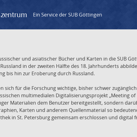
gszentrum
Ein Service der SUB Göttingen
sischer und asiatischer Bücher und Karten in die SUB Gött
ssland in der zweiten Hälfte des 18. Jahrhunderts abbilde
ng bis hin zur Eroberung durch Russland.
sich für die Forschung wichtige, bisher schwer zugänglic
ischen multimedialen Digitalisierungsprojekt „Meeting of 
nger Materialien dem Benutzer bereitgestellt, sondern dar
raphien, Karten und anderem Quellenmaterial so bedeutende
othek in St. Petersburg gemeinsam erschlossen und digital 