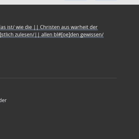
s ist/ wie die || Christen aus warheit der
e]stlich zulesen/|| allen bl#[oe]den gewissen/
der