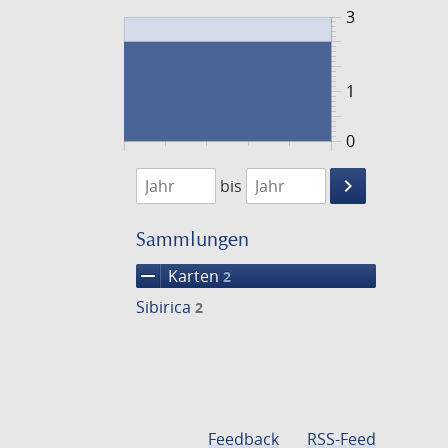
3
1
0
1848
1849
keyboard_arrow_right
bis
Suche
einschränke
Sammlungen
remove
Karten
2
Sibirica
2
Feedback
RSS-Feed