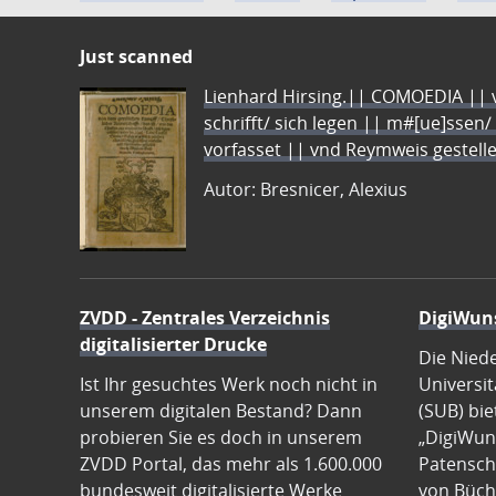
Just scanned
Lienhard Hirsing.|| COMOEDIA || vo
schrifft/ sich legen || m#[ue]ssen/
vorfasset || vnd Reymweis gestel
Autor: Bresnicer, Alexius
ZVDD - Zentrales Verzeichnis
DigiWun
digitalisierter Drucke
Die Nied
Ist Ihr gesuchtes Werk noch nicht in
Universit
unserem digitalen Bestand? Dann
(SUB) bie
probieren Sie es doch in unserem
„DigiWun
ZVDD Portal, das mehr als 1.600.000
Patenscha
bundesweit digitalisierte Werke
von Büch