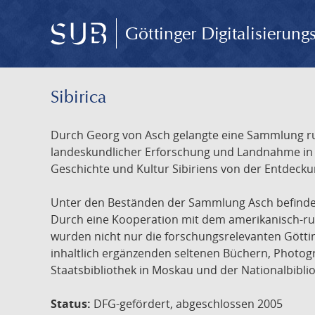
Göttinger Digitalisierun
Sibirica
Durch Georg von Asch gelangte eine Sammlung rus
landeskundlicher Erforschung und Landnahme in Ru
Geschichte und Kultur Sibiriens von der Entdecku
Unter den Beständen der Sammlung Asch befinden 
Durch eine Kooperation mit dem amerikanisch-russ
wurden nicht nur die forschungsrelevanten Götti
inhaltlich ergänzenden seltenen Büchern, Photog
Staatsbibliothek in Moskau und der Nationalbibli
Status:
DFG-gefördert, abgeschlossen 2005