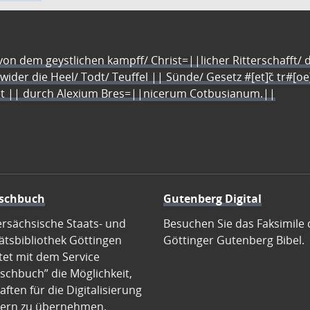
n dem geystlichen kampff/ Christ=||licher Ritterschafft/ da
 wider die Heel/ Todt/ Teuffel || Sünde/ Gesetz #[et]c̃ tr#[o
let || durch Alexium Bres=||nicerum Cotbusianum.||
schbuch
Gutenberg Digital
ersächsische Staats- und
Besuchen Sie das Faksimile 
ätsbibliothek Göttingen
Göttinger Gutenberg Bibel.
tet mit dem Service
schbuch” die Möglichkeit,
ften für die Digitalisierung
ern zu übernehmen.