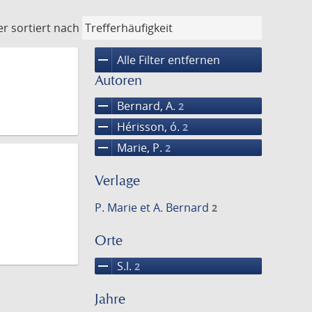
er
sortiert nach
remove
Alle Filter entfernen
Autoren
remove
Bernard, A.
2
remove
Hérisson, ó.
2
remove
Marie, P.
2
Verlage
P. Marie et A. Bernard
2
Orte
remove
S.l.
2
Jahre