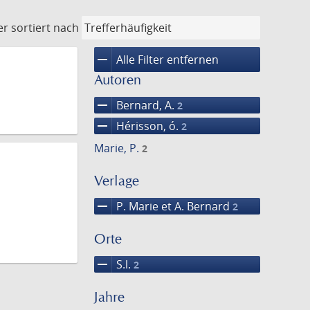
er
sortiert nach
remove
Alle Filter entfernen
Autoren
remove
Bernard, A.
2
remove
Hérisson, ó.
2
Marie, P.
2
Verlage
remove
P. Marie et A. Bernard
2
Orte
remove
S.l.
2
Jahre