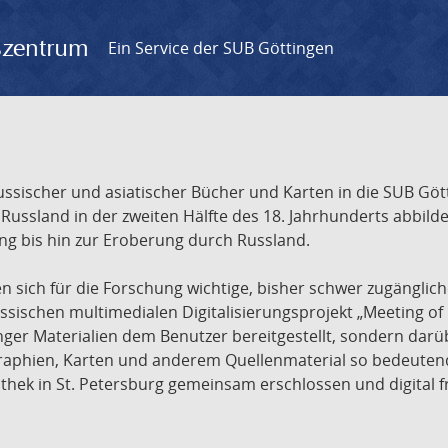
gszentrum
Ein Service der SUB Göttingen
sischer und asiatischer Bücher und Karten in die SUB Gött
ssland in der zweiten Hälfte des 18. Jahrhunderts abbilde
ng bis hin zur Eroberung durch Russland.
sich für die Forschung wichtige, bisher schwer zugänglic
ischen multimedialen Digitalisierungsprojekt „Meeting of 
nger Materialien dem Benutzer bereitgestellt, sondern dar
raphien, Karten und anderem Quellenmaterial so bedeutende
othek in St. Petersburg gemeinsam erschlossen und digital 