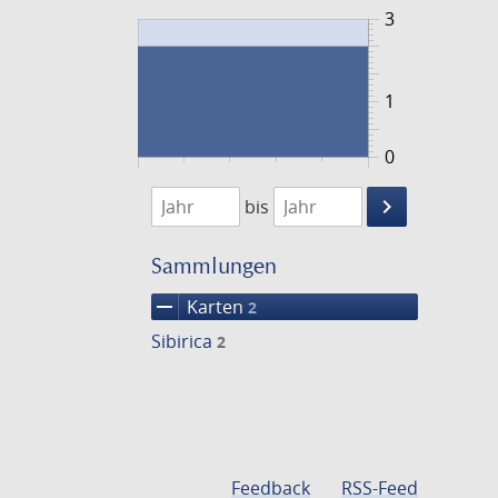
3
1
0
1848
1849
keyboard_arrow_right
bis
Suche
einschränke
Sammlungen
remove
Karten
2
Sibirica
2
Feedback
RSS-Feed