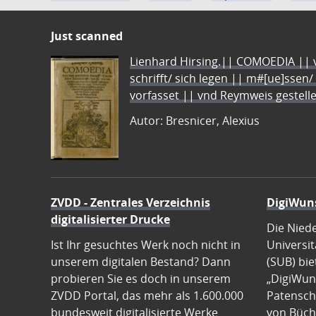
Just scanned
Lienhard Hirsing.|| COMOEDIA || vo
schrifft/ sich legen || m#[ue]ssen/
vorfasset || vnd Reymweis gestel
Autor: Bresnicer, Alexius
ZVDD - Zentrales Verzeichnis
DigiWun
digitalisierter Drucke
Die Nied
Ist Ihr gesuchtes Werk noch nicht in
Universit
unserem digitalen Bestand? Dann
(SUB) bie
probieren Sie es doch in unserem
„DigiWun
ZVDD Portal, das mehr als 1.600.000
Patenscha
bundesweit digitalisierte Werke
von Büch