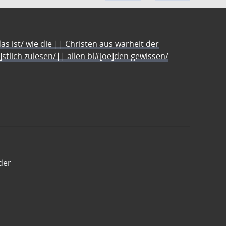
s ist/ wie die || Christen aus warheit der
e]stlich zulesen/|| allen bl#[oe]den gewissen/
der