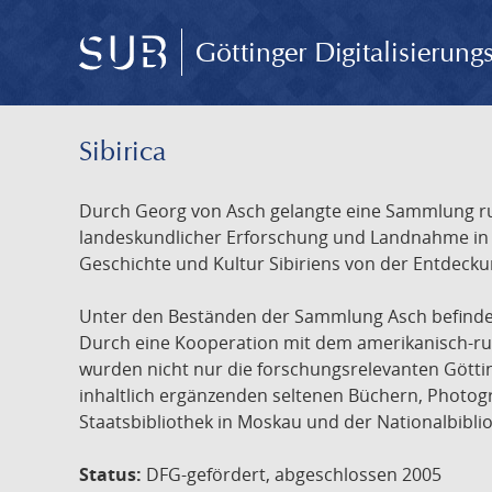
Göttinger Digitalisierun
Sibirica
Durch Georg von Asch gelangte eine Sammlung rus
landeskundlicher Erforschung und Landnahme in Ru
Geschichte und Kultur Sibiriens von der Entdecku
Unter den Beständen der Sammlung Asch befinden 
Durch eine Kooperation mit dem amerikanisch-russ
wurden nicht nur die forschungsrelevanten Götti
inhaltlich ergänzenden seltenen Büchern, Photog
Staatsbibliothek in Moskau und der Nationalbibli
Status:
DFG-gefördert, abgeschlossen 2005