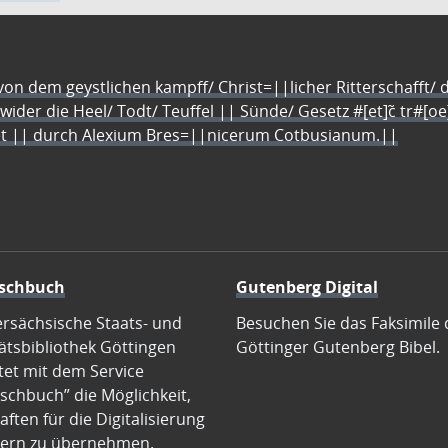
n dem geystlichen kampff/ Christ=||licher Ritterschafft/ da
 wider die Heel/ Todt/ Teuffel || Sünde/ Gesetz #[et]c̃ tr#[o
let || durch Alexium Bres=||nicerum Cotbusianum.||
schbuch
Gutenberg Digital
ersächsische Staats- und
Besuchen Sie das Faksimile 
ätsbibliothek Göttingen
Göttinger Gutenberg Bibel.
tet mit dem Service
schbuch” die Möglichkeit,
ften für die Digitalisierung
ern zu übernehmen.