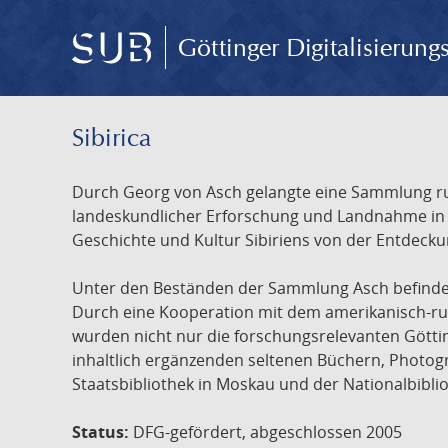
Göttinger Digitalisierun
Sibirica
Durch Georg von Asch gelangte eine Sammlung rus
landeskundlicher Erforschung und Landnahme in Ru
Geschichte und Kultur Sibiriens von der Entdecku
Unter den Beständen der Sammlung Asch befinden 
Durch eine Kooperation mit dem amerikanisch-russ
wurden nicht nur die forschungsrelevanten Götti
inhaltlich ergänzenden seltenen Büchern, Photog
Staatsbibliothek in Moskau und der Nationalbibli
Status:
DFG-gefördert, abgeschlossen 2005