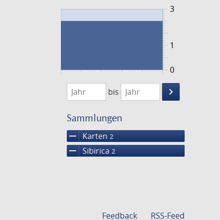
3
1
0
1848
1849
keyboard_arrow_right
bis
Suche
einschränke
Sammlungen
remove
Karten
2
remove
Sibirica
2
Feedback
RSS-Feed