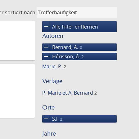
er
sortiert nach
remove
Alle Filter entfernen
Autoren
remove
Bernard, A.
2
remove
Hérisson, ó.
2
Marie, P.
2
Verlage
P. Marie et A. Bernard
2
Orte
remove
S.l.
2
Jahre