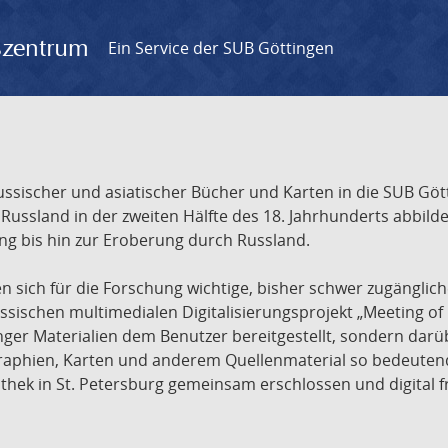
gszentrum
Ein Service der SUB Göttingen
sischer und asiatischer Bücher und Karten in die SUB Gött
ssland in der zweiten Hälfte des 18. Jahrhunderts abbilde
ng bis hin zur Eroberung durch Russland.
sich für die Forschung wichtige, bisher schwer zugänglic
ischen multimedialen Digitalisierungsprojekt „Meeting of 
nger Materialien dem Benutzer bereitgestellt, sondern dar
raphien, Karten und anderem Quellenmaterial so bedeutende
othek in St. Petersburg gemeinsam erschlossen und digital 