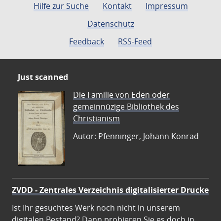
Hilfe zur Suche
Kontakt
Impressum
Datenschutz
Feedback
RSS-Feed
Just scanned
Die Familie von Eden oder
gemeinnüzige Bibliothek des
Christianism
Autor: Pfenninger, Johann Konrad
ZVDD - Zentrales Verzeichnis digitalisierter Drucke
Ist Ihr gesuchtes Werk noch nicht in unserem
digitalen Bestand? Dann probieren Sie es doch in