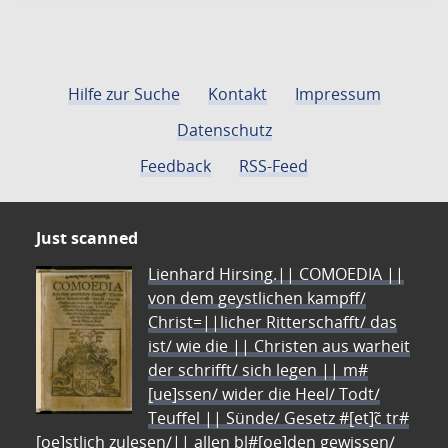
Hilfe zur Suche
Kontakt
Impressum
Datenschutz
Feedback
RSS-Feed
Just scanned
Lienhard Hirsing.|| COMOEDIA ||
von dem geystlichen kampff/
Christ=||licher Ritterschafft/ das
ist/ wie die || Christen aus warheit
der schrifft/ sich legen || m#
[ue]ssen/ wider die Heel/ Todt/
Teuffel || Sünde/ Gesetz #[et]c̃ tr#
[oe]stlich zulesen/|| allen bl#[oe]den gewissen/