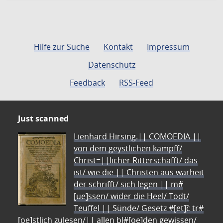
Hilfe zur Suche
Kontakt
Impressum
Datenschutz
Feedback
RSS-Feed
Just scanned
Lienhard Hirsing.|| COMOEDIA ||
von dem geystlichen kampff/
Christ=||licher Ritterschafft/ das
ist/ wie die || Christen aus warheit
der schrifft/ sich legen || m#
[ue]ssen/ wider die Heel/ Todt/
Teuffel || Sünde/ Gesetz #[et]c̃ tr#
[oe]stlich zulesen/|| allen bl#[oe]den gewissen/