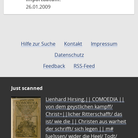
26.01.2009
Hilfe zur Suche
Kontakt
Impressum
Datenschutz
Feedback
RSS-Feed
Just scanned
Lienhard Hirsing.|| COMOEDIA ||
von dem geystlichen kampff/
Christ=||licher Ritterschafft/ das
ist/ wie die || Christen aus warheit
der schrifft/ sich legen || m#
[ue]ssen/ wider die Heel/ Todt/