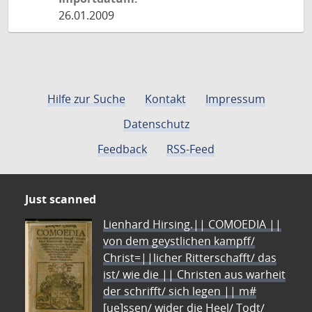
26.01.2009
Hilfe zur Suche
Kontakt
Impressum
Datenschutz
Feedback
RSS-Feed
Just scanned
Lienhard Hirsing.|| COMOEDIA ||
von dem geystlichen kampff/
Christ=||licher Ritterschafft/ das
ist/ wie die || Christen aus warheit
der schrifft/ sich legen || m#
[ue]ssen/ wider die Heel/ Todt/