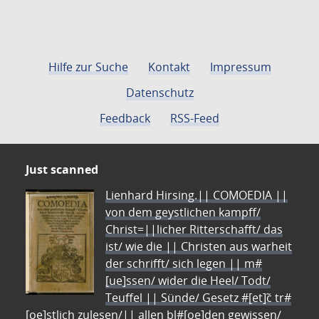
Hilfe zur Suche
Kontakt
Impressum
Datenschutz
Feedback
RSS-Feed
Just scanned
Lienhard Hirsing.|| COMOEDIA ||
von dem geystlichen kampff/
Christ=||licher Ritterschafft/ das
ist/ wie die || Christen aus warheit
der schrifft/ sich legen || m#
[ue]ssen/ wider die Heel/ Todt/
Teuffel || Sünde/ Gesetz #[et]c̃ tr#
[oe]stlich zulesen/|| allen bl#[oe]den gewissen/