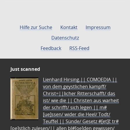
Hilfe zur Suche
Kontakt
Impressum
Datenschutz
Feedback
RSS-Feed
Just scanned
Lienhard Hirsing.|| COMOEDIA ||
von dem geystlichen kampff/
Christ=||licher Ritterschafft/ das
ist/ wie die || Christen aus warheit
der schrifft/ sich legen || m#
[ue]ssen/ wider die Heel/ Todt/
Teuffel || Sünde/ Gesetz #[et]c̃ tr#
[oe]stlich zulesen/|| allen bl#[oe]den gewissen/