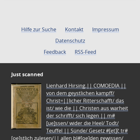
Hilfe zur Suche
Kontakt
Impressum
Datenschutz
Feedback
RSS-Feed
Just scanned
Lienhard Hirsing.|| COMOEDIA ||
von dem geystlichen kampff/
Christ=||licher Ritterschafft/ das
ist/ wie die || Christen aus warheit
der schrifft/ sich legen || m#
[ue]ssen/ wider die Heel/ Todt/
Teuffel || Sünde/ Gesetz #[et]c̃ tr#
[oe]stlich zulesen/|| allen bl#[oe]den gewissen/