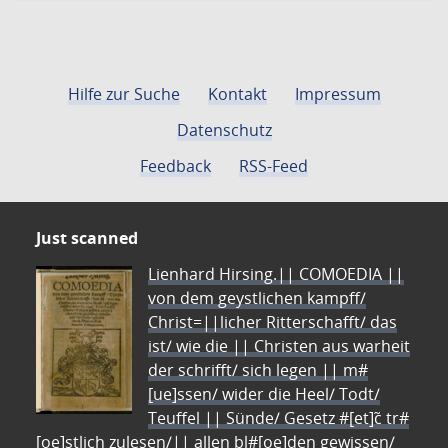
Hilfe zur Suche
Kontakt
Impressum
Datenschutz
Feedback
RSS-Feed
Just scanned
Lienhard Hirsing.|| COMOEDIA ||
von dem geystlichen kampff/
Christ=||licher Ritterschafft/ das
ist/ wie die || Christen aus warheit
der schrifft/ sich legen || m#
[ue]ssen/ wider die Heel/ Todt/
Teuffel || Sünde/ Gesetz #[et]c̃ tr#
[oe]stlich zulesen/|| allen bl#[oe]den gewissen/