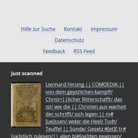
Hilfe zur Suche
Kontakt
Impressum
Datenschutz
Feedback
RSS-Feed
Just scanned
Lienhard Hirsing.|| COMOEDIA ||
von dem geystlichen kampff/
Christ=||licher Ritterschafft/ das
ist/ wie die || Christen aus warheit
der schrifft/ sich legen || m#
[ue]ssen/ wider die Heel/ Todt/
Teuffel || Sünde/ Gesetz #[et]c̃ tr#
[oe]stlich zulesen/|| allen bl#[oe]den gewissen/