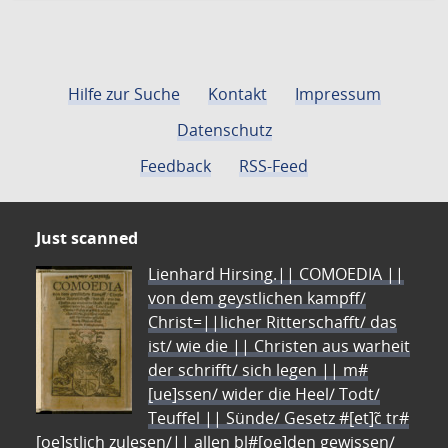
Hilfe zur Suche
Kontakt
Impressum
Datenschutz
Feedback
RSS-Feed
Just scanned
Lienhard Hirsing.|| COMOEDIA ||
von dem geystlichen kampff/
Christ=||licher Ritterschafft/ das
ist/ wie die || Christen aus warheit
der schrifft/ sich legen || m#
[ue]ssen/ wider die Heel/ Todt/
Teuffel || Sünde/ Gesetz #[et]c̃ tr#
[oe]stlich zulesen/|| allen bl#[oe]den gewissen/