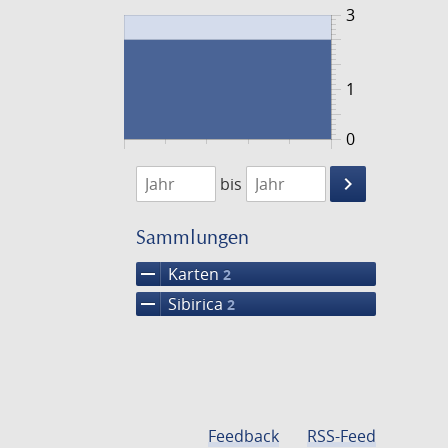
3
1
0
1848
1849
keyboard_arrow_right
bis
Suche
einschränke
Sammlungen
remove
Karten
2
remove
Sibirica
2
Feedback
RSS-Feed