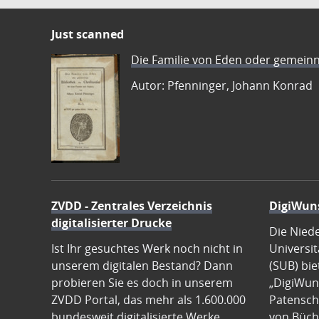
Just scanned
Die Familie von Eden oder gemeinn
Autor: Pfenninger, Johann Konrad
ZVDD - Zentrales Verzeichnis
DigiWun
digitalisierter Drucke
Die Nied
Ist Ihr gesuchtes Werk noch nicht in
Universit
unserem digitalen Bestand? Dann
(SUB) bie
probieren Sie es doch in unserem
„DigiWun
ZVDD Portal, das mehr als 1.600.000
Patenscha
bundesweit digitalisierte Werke
von Büch