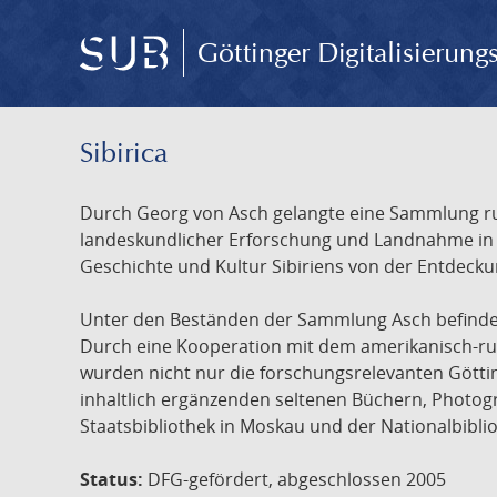
Göttinger Digitalisierun
Sibirica
Durch Georg von Asch gelangte eine Sammlung rus
landeskundlicher Erforschung und Landnahme in Ru
Geschichte und Kultur Sibiriens von der Entdecku
Unter den Beständen der Sammlung Asch befinden 
Durch eine Kooperation mit dem amerikanisch-russ
wurden nicht nur die forschungsrelevanten Götti
inhaltlich ergänzenden seltenen Büchern, Photog
Staatsbibliothek in Moskau und der Nationalbibli
Status:
DFG-gefördert, abgeschlossen 2005