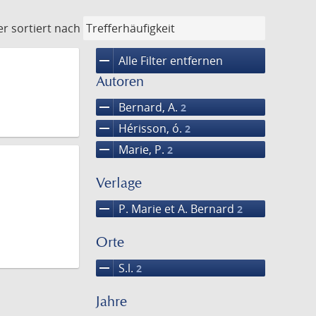
er
sortiert nach
remove
Alle Filter entfernen
Autoren
remove
Bernard, A.
2
remove
Hérisson, ó.
2
remove
Marie, P.
2
Verlage
remove
P. Marie et A. Bernard
2
Orte
remove
S.l.
2
Jahre