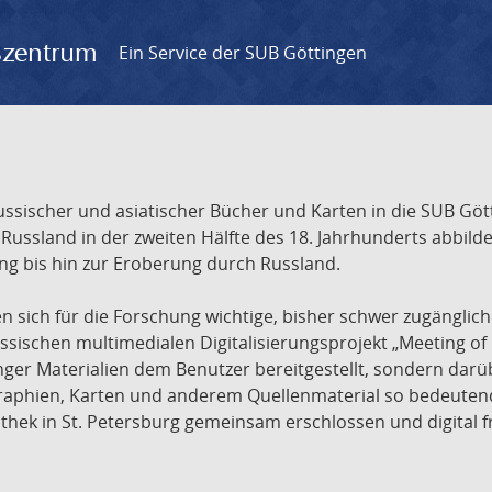
gszentrum
Ein Service der SUB Göttingen
sischer und asiatischer Bücher und Karten in die SUB Gött
ssland in der zweiten Hälfte des 18. Jahrhunderts abbilde
ng bis hin zur Eroberung durch Russland.
sich für die Forschung wichtige, bisher schwer zugänglic
ischen multimedialen Digitalisierungsprojekt „Meeting of 
nger Materialien dem Benutzer bereitgestellt, sondern dar
raphien, Karten und anderem Quellenmaterial so bedeutende
othek in St. Petersburg gemeinsam erschlossen und digital 