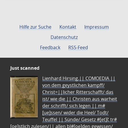
Hilfe zur Suche
Kontakt
Impressum
Datenschutz
Feedback
RSS-Feed
Just scanned
Lienhard Hirsing.|| COMOEDIA ||
von dem geystlichen kampff/
Christ=||licher Ritterschafft/ das
ist/ wie die || Christen aus warheit
der schrifft/ sich legen || m#
[ue]ssen/ wider die Heel/ Todt/
Teuffel || Sünde/ Gesetz #[et]c̃ tr#
[oe]stlich zulesen/|| allen bl#[oe]den gewissen/