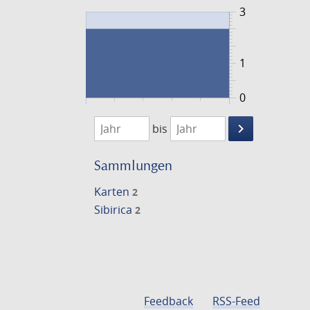
3
1
0
1848
1849
keyboard_arrow_right
bis
Suche
einschränke
Sammlungen
Karten
2
Sibirica
2
Feedback
RSS-Feed