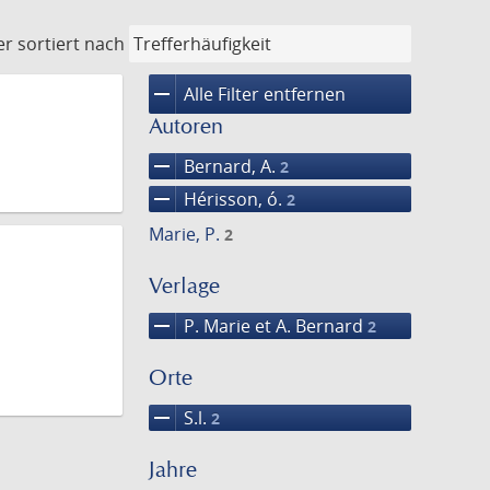
er
sortiert nach
remove
Alle Filter entfernen
Autoren
remove
Bernard, A.
2
remove
Hérisson, ó.
2
Marie, P.
2
Verlage
remove
P. Marie et A. Bernard
2
Orte
remove
S.l.
2
Jahre