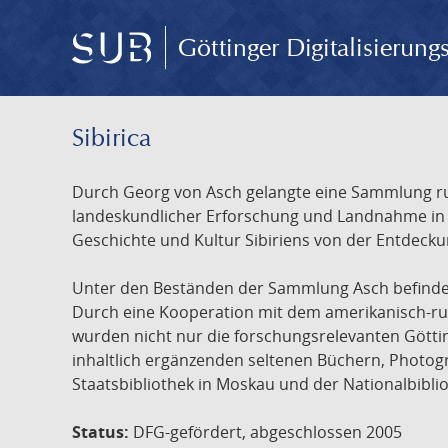
Göttinger Digitalisierun
Sibirica
Durch Georg von Asch gelangte eine Sammlung rus
landeskundlicher Erforschung und Landnahme in Ru
Geschichte und Kultur Sibiriens von der Entdecku
Unter den Beständen der Sammlung Asch befinden 
Durch eine Kooperation mit dem amerikanisch-russ
wurden nicht nur die forschungsrelevanten Götti
inhaltlich ergänzenden seltenen Büchern, Photog
Staatsbibliothek in Moskau und der Nationalbibli
Status:
DFG-gefördert, abgeschlossen 2005