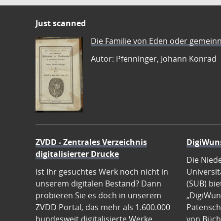
Just scanned
Die Familie von Eden oder gemeinn
Autor: Pfenninger, Johann Konrad
ZVDD - Zentrales Verzeichnis
DigiWun
digitalisierter Drucke
Die Nied
Ist Ihr gesuchtes Werk noch nicht in
Universit
unserem digitalen Bestand? Dann
(SUB) bie
probieren Sie es doch in unserem
„DigiWun
ZVDD Portal, das mehr als 1.600.000
Patenscha
bundesweit digitalisierte Werke
von Büch