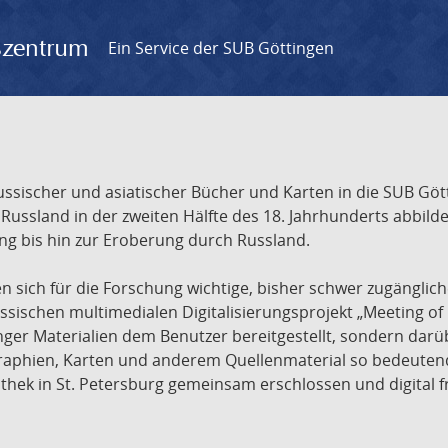
gszentrum
Ein Service der SUB Göttingen
sischer und asiatischer Bücher und Karten in die SUB Gött
ssland in der zweiten Hälfte des 18. Jahrhunderts abbilde
ng bis hin zur Eroberung durch Russland.
sich für die Forschung wichtige, bisher schwer zugänglic
ischen multimedialen Digitalisierungsprojekt „Meeting of 
nger Materialien dem Benutzer bereitgestellt, sondern dar
raphien, Karten und anderem Quellenmaterial so bedeutende
othek in St. Petersburg gemeinsam erschlossen und digital 